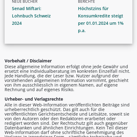
NEUE BÜCHER
BERICHTE
Senad Miftari:
Höchstzins für
Lohnbuch Schweiz
Konsumkredite steigt
2024
per 01.01.2024 um 1%
p.a.
Vorbehalt / Disclaimer
Diese allgemeine Information erfolgt ohne jede Gewähr und
ersetzt eine Individualberatung im konkreten Einzelfall nicht.
Jede Handlung, die der Leser bzw. Nutzer aufgrund der
vorstehenden allgemeinen Information vornimmt, geschieht
von ihm ausschliesslich in eigenem Namen, auf eigene
Rechnung und auf eigenes Risiko.
Urheber- und Verlagsrechte
Alle in dieser Web-Information veröffentlichten Beiträge sind
urheberrechtlich geschützt. Das gilt auch für die
veröffentlichten Gerichtsentscheide und Leitsätze, soweit sie
von den Autoren oder den Redaktoren erarbeitet oder
redigiert worden sind. Der Rechtschutz gilt auch gegenüber
Datenbanken und ähnlichen Einrichtungen. Kein Teil dieser
Web-Information darf ohne schriftliche Genehmigung des
Verlages in irgendeiner Form – sämtliche technische und