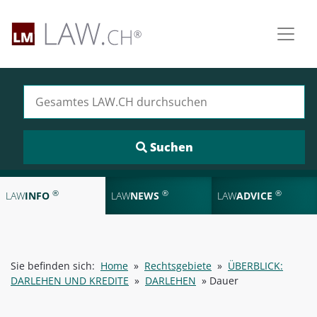
Suchen nach:
®
®
®
LAW
INFO
LAW
NEWS
LAW
ADVICE
Sie befinden sich:
Home
»
Rechtsgebiete
»
ÜBERBLICK:
DARLEHEN UND KREDITE
»
DARLEHEN
»
Dauer