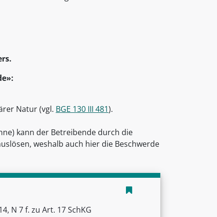
ers.
de»:
ärer Natur (vgl.
BGE 130 III 481
).
nne) kann der Betreibende durch die
auslösen, weshalb auch hier die Beschwerde
, N 7 f. zu Art. 17 SchKG