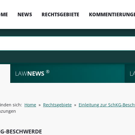
OME
NEWS
RECHTSGEBIETE
KOMMENTIERUNG
®
LAW
NEWS
L
finden sich:
Home
»
Rechtsgebiete
»
Einleitung zur SchKG-Besc
nzungen
KG-BESCHWERDE