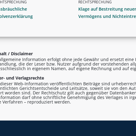
CHTSPRECHUNG
RECHTSPRECHUNG
ssbräuchliche
Klage auf Bestreitung neue
olvenzerklärung
Vermögens und Nichteintre
alt / Disclaimer
allgemeine Information erfolgt ohne jede Gewähr und ersetzt eine I
andlung, die der Leser bzw. Nutzer aufgrund der vorstehenden al
sschliesslich in eigenem Namen, auf eigene Rechnung und auf eig
r- und Verlagsrechte
n dieser Web-Information veröffentlichten Beiträge sind urheberrecht
entlichten Gerichtsentscheide und Leitsätze, soweit sie von den A
ert worden sind. Der Rechtschutz gilt auch gegenüber Datenbanken
formation darf ohne schriftliche Genehmigung des Verlages in ir
le Verfahren – reproduziert werden.