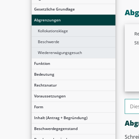
Gesetzliche Grundlage
Abg
Abgrenzungen
Kollokationsklage
Re
Beschwerde
St
Wiedererwägungsgesuch
Funktion
Bedeutung
Rechtsnatur
Voraussetzungen
Suche
Form
Inhalt (Antrag + Begründung)
Abg
Beschwerdegegenstand
Schre