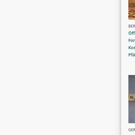
BER
Öff
For
Kon
Pf
GER