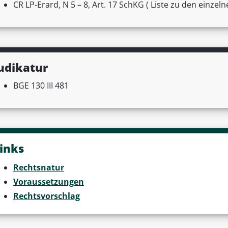
CR LP-Erard, N 5 – 8, Art. 17 SchKG ( Liste zu den einze
udikatur
BGE 130 III 481
inks
Rechtsnatur
Voraussetzungen
Rechtsvorschlag