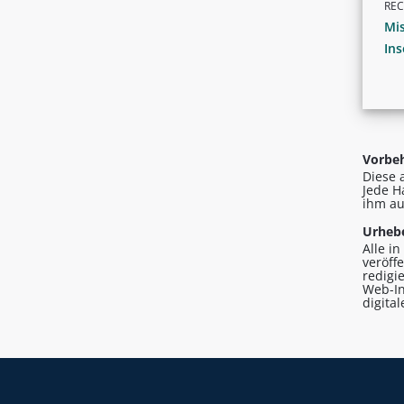
RE
Mi
Ins
Vorbeh
Diese 
Jede H
ihm au
Urhebe
Alle i
veröff
redigi
Web-In
digita