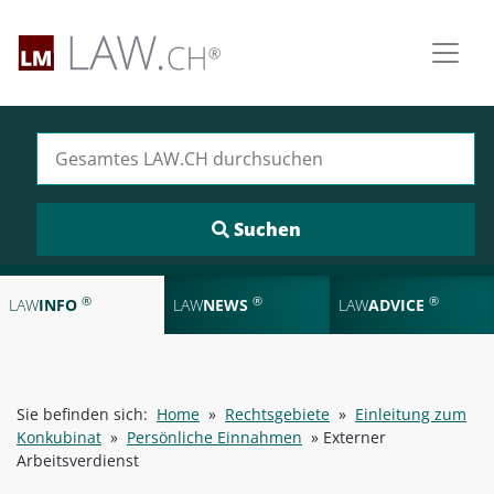
Suchen nach:
®
®
®
LAW
INFO
LAW
NEWS
LAW
ADVICE
Sie befinden sich:
Home
»
Rechtsgebiete
»
Einleitung zum
Konkubinat
»
Persönliche Einnahmen
»
Externer
Arbeitsverdienst