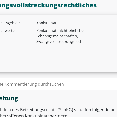
ngsvollstreckungsrechtliches
chtsgebiet:
Konkubinat
ichworte:
Konkubinat, nicht-eheliche
Lebensgemeinschaften,
Zwangsvollstreckungsrecht
n nach:
eitung
chtlich des Betreibungsrechts (SchKG) schaffen folgende b
 betroffenen Konkubinatspartnern: