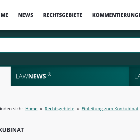
OME
NEWS
RECHTSGEBIETE
KOMMENTIERUNG
®
LAW
NEWS
L
finden sich:
Home
»
Rechtsgebiete
»
Einleitung zum Konkubinat
KUBINAT