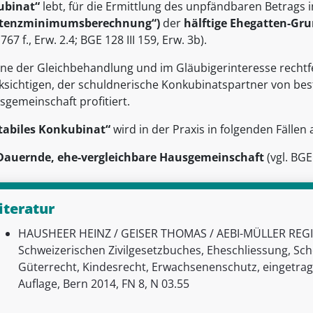
ubinat“
lebt, für die Ermittlung des unpfändbaren Betrags
stenzminimumsberechnung“)
der
hälftige Ehegatten-Gr
I 767 f., Erw. 2.4; BGE 128 III 159, Erw. 3b).
nne der Gleichbehandlung und im Gläubigerinteresse rechtfe
ksichtigen, der schuldnerische Konkubinatspartner von b
sgemeinschaft profitiert.
tabiles Konkubinat“
wird in der Praxis in folgenden Fäll
Dauernde, ehe-vergleichbare Hausgemeinschaft
(vgl. BGE 
iteratur
HAUSHEER HEINZ / GEISER THOMAS / AEBI-MÜLLER REGIN
Schweizerischen Zivilgesetzbuches, Eheschliessung, Sc
Güterrecht, Kindesrecht, Erwachsenenschutz, eingetrag
Auflage, Bern 2014, FN 8, N 03.55