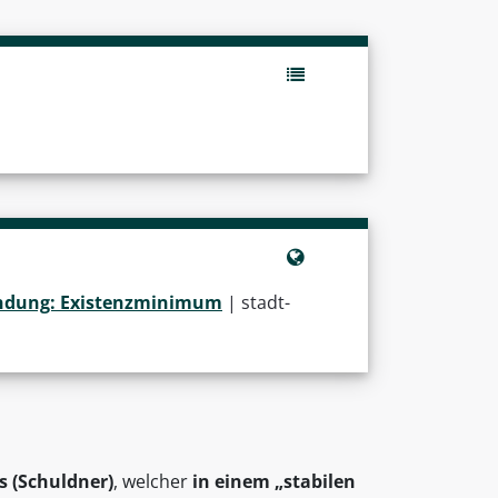
fändung: Existenzminimum
| stadt-
s (Schuldner)
, welcher
in einem
„stabilen