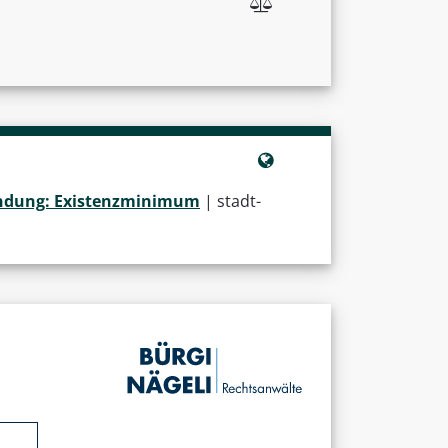
fändung: Existenzminimum
| stadt-