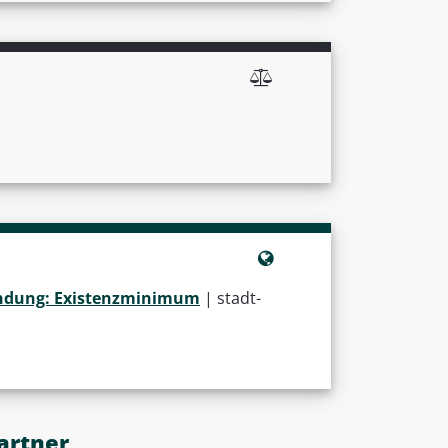
fändung: Existenzminimum
| stadt-
artner