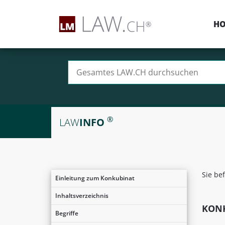
H
Suchen nach:
®
LAW
INFO
Sie be
Einleitung zum Konkubinat
Inhaltsverzeichnis
KON
Begriffe