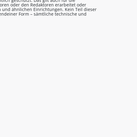
lich geschützt. Das gilt auch für die
utoren oder den Redaktoren erarbeitet oder
 und ähnlichen Einrichtungen. Kein Teil dieser
gendeiner Form – sämtliche technische und