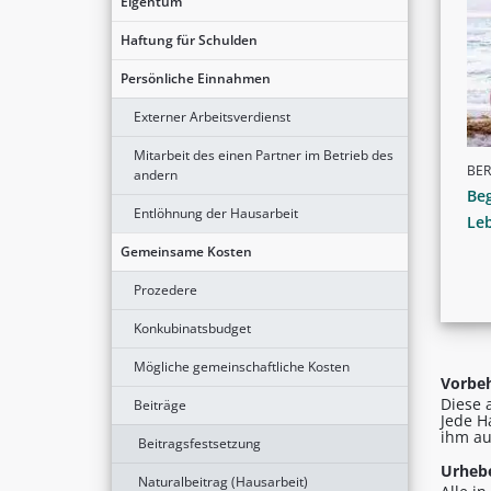
Eigentum
Haftung für Schulden
Persönliche Einnahmen
Externer Arbeitsverdienst
Mitarbeit des einen Partner im Betrieb des
BER
andern
Be
Entlöhnung der Hausarbeit
Leb
Gemeinsame Kosten
Prozedere
Konkubinatsbudget
Mögliche gemeinschaftliche Kosten
Vorbeh
Diese 
Beiträge
Jede H
ihm au
Beitragsfestsetzung
Urhebe
Naturalbeitrag (Hausarbeit)