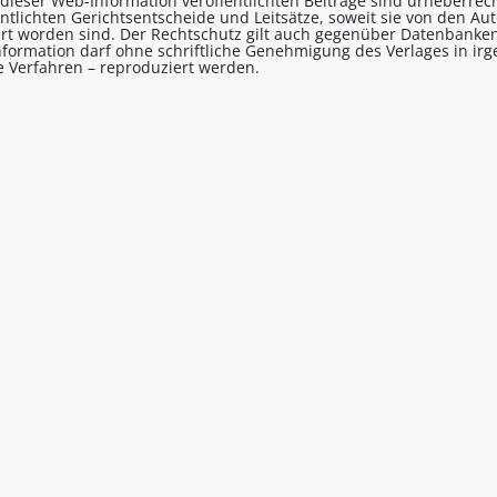
n dieser Web-Information veröffentlichten Beiträge sind urheberrecht
entlichten Gerichtsentscheide und Leitsätze, soweit sie von den A
ert worden sind. Der Rechtschutz gilt auch gegenüber Datenbanken
formation darf ohne schriftliche Genehmigung des Verlages in ir
le Verfahren – reproduziert werden.