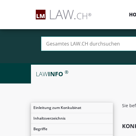
H
Suchen nach:
®
LAW
INFO
Sie be
Einleitung zum Konkubinat
Inhaltsverzeichnis
KON
Begriffe