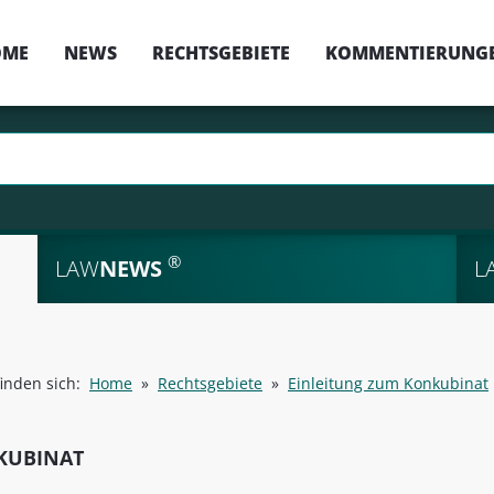
OME
NEWS
RECHTSGEBIETE
KOMMENTIERUNG
®
LAW
NEWS
L
finden sich:
Home
»
Rechtsgebiete
»
Einleitung zum Konkubinat
KUBINAT