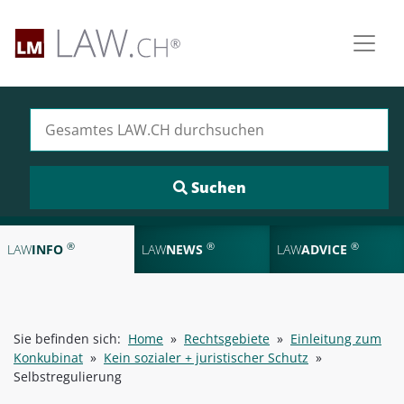
Suchen nach:
®
®
®
LAW
INFO
LAW
NEWS
LAW
ADVICE
Sie befinden sich:
Home
»
Rechtsgebiete
»
Einleitung zum
Konkubinat
»
Kein sozialer + juristischer Schutz
»
Selbstregulierung