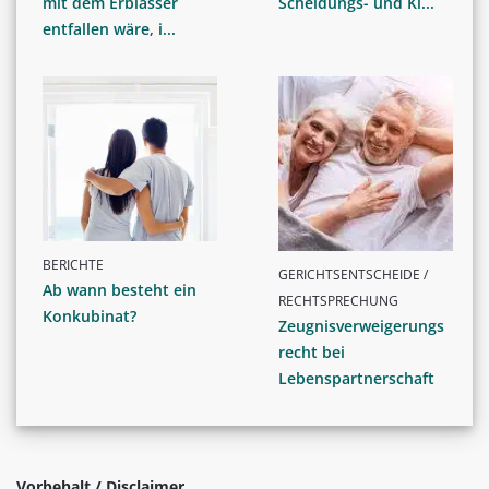
mit dem Erblasser
Scheidungs- und Ki...
entfallen wäre, i...
BERICHTE
GERICHTSENTSCHEIDE /
Ab wann besteht ein
RECHTSPRECHUNG
Konkubinat?
Zeugnisverweigerungs
recht bei
Lebenspartnerschaft
Vorbehalt / Disclaimer