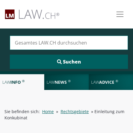
Suchen nach:
®
®
®
LAW
INFO
LAW
NEWS
LAW
ADVICE
Sie befinden sich:
Home
»
Rechtsgebiete
»
Einleitung zum
Konkubinat