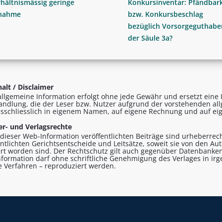
hältnismässig geringe
Konkursinventar: Pfändbark
nahme
bzw. Konkursbeschlag
bezüglich Vorsorgeguthabe
der Säule 3a?
alt / Disclaimer
allgemeine Information erfolgt ohne jede Gewähr und ersetzt eine I
andlung, die der Leser bzw. Nutzer aufgrund der vorstehenden al
sschliesslich in eigenem Namen, auf eigene Rechnung und auf eig
r- und Verlagsrechte
n dieser Web-Information veröffentlichten Beiträge sind urheberrecht
entlichten Gerichtsentscheide und Leitsätze, soweit sie von den A
ert worden sind. Der Rechtschutz gilt auch gegenüber Datenbanken
formation darf ohne schriftliche Genehmigung des Verlages in ir
le Verfahren – reproduziert werden.