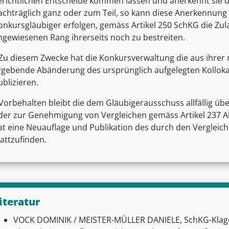
erichtlichen Entscheide kommen lassen und anerkennt sie
achträglich ganz oder zum Teil, so kann diese Anerkennung
onkursgläubiger erfolgen, gemäss Artikel 250 SchKG die Zu
ngewiesenen Rang ihrerseits noch zu bestreiten.
Zu diesem Zwecke hat die Konkursverwaltung die aus ihrer
rgebende Abänderung des ursprünglich aufgelegten Kolloka
ublizieren.
Vorbehalten bleibt die dem Gläubigerausschuss allfällig 
der zur Genehmigung von Vergleichen gemäss Artikel 237 Abs
at eine Neuauflage und Publikation des durch den Vergleic
tattzufinden.
iteratur
VOCK DOMINIK / MEISTER-MÜLLER DANIELE, SchKG-Klagen