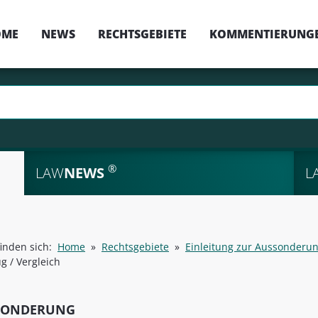
OME
NEWS
RECHTSGEBIETE
KOMMENTIERUNG
®
LAW
NEWS
L
finden sich:
Home
»
Rechtsgebiete
»
Einleitung zur Aussonderu
g / Vergleich
SONDERUNG