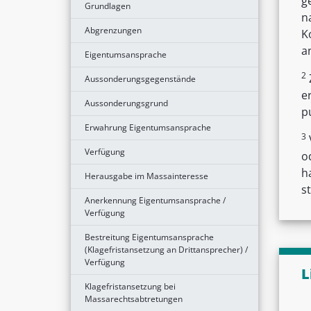
g
Grundlagen
n
Abgrenzungen
K
a
Eigentumsansprache
2
Aussonderungsgegenstände
e
Aussonderungsgrund
p
Erwahrung Eigentumsansprache
3
Verfügung
o
h
Herausgabe im Massainteresse
s
Anerkennung Eigentumsansprache /
Verfügung
Bestreitung Eigentumsansprache
(Klagefristansetzung an Drittansprecher) /
Verfügung
L
Klagefristansetzung bei
Massarechtsabtretungen