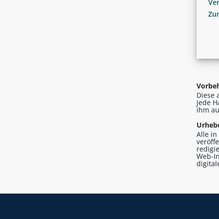
Ver
Zu
Vorbeh
Diese 
Jede H
ihm au
Urhebe
Alle i
veröff
redigi
Web-In
digita