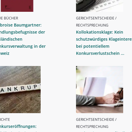
UE BÜCHER
GERICHTSENTSCHEIDE /
broise Baumgartner:
RECHTSPRECHUNG
ndlungsbefugnisse der
Kollokationsklage: Kein
sländischen
schutzwürdiges Klageintere
nkursverwaltung in der
bei potentiellem
hweiz
Konkursverlustschein ...
ICHTE
GERICHTSENTSCHEIDE /
nkurseröffnungen:
RECHTSPRECHUNG