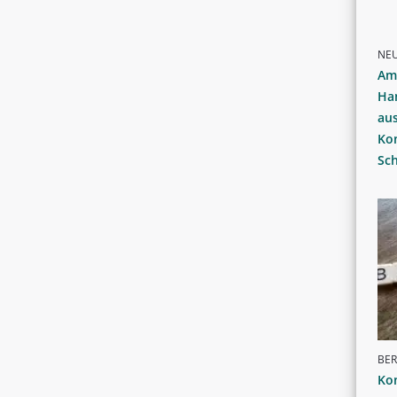
NE
Am
Ha
au
Ko
Sc
BER
Ko