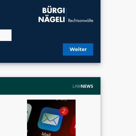
Weiter
LAW
NEWS