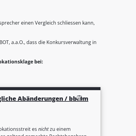
precher einen Vergleich schliessen kann,
, a.a.O., dass die Konkursverwaltung in
kationsklage bei:
ägliche Abänderungen / bb. Im
okationsstreit es
nicht
zu einem