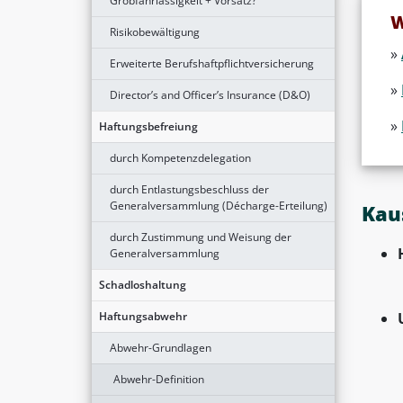
Grobfahrlässigkeit + Vorsatz?
W
Risikobewältigung
»
Erweiterte Berufshaftpflichtversicherung
»
Director’s and Officer’s Insurance (D&O)
»
Haftungsbefreiung
durch Kompetenzdelegation
durch Entlastungsbeschluss der
Generalversammlung (Décharge-Erteilung)
Kau
durch Zustimmung und Weisung der
Generalversammlung
Schadloshaltung
Haftungsabwehr
Abwehr-Grundlagen
Abwehr-Definition