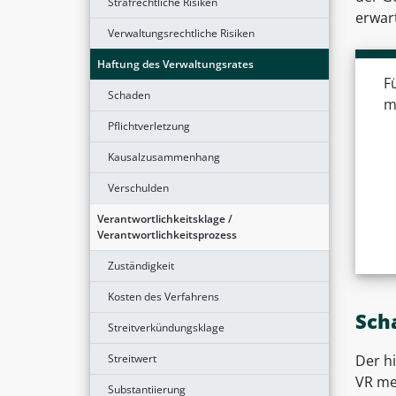
Strafrechtliche Risiken
erwart
Verwaltungsrechtliche Risiken
Haftung des Verwaltungsrates
F
Schaden
m
Pflichtverletzung
Kausalzusammenhang
Verschulden
Verantwortlichkeitsklage /
Verantwortlichkeitsprozess
Zuständigkeit
Kosten des Verfahrens
Sch
Streitverkündungsklage
Streitwert
Der h
VR me
Substantiierung