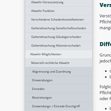
Abwehr-Voraussetzung
Ver
Abwehr-Funktion
Verstö
Verschiedene Schadenkonstellationen
Pflic
mange
Geltendmachung Gesellschaftsschaden
Geltendmachung Gläubigerschaden
Diff
Geltendmachung Aktionärsschaden
Abwehr-Möglichkeiten
Grund
jedoc
Materiell-rechtliche Abwehr
Abgrenzung und Zuordnung
Einwendungen
Folgl
Einreden
Pflic
Bestreitungen
oder 
Einwendungs- / Einrede-Durchgriff