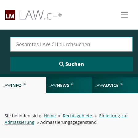
Suchen nach:
®
®
®
LAW
INFO
LAW
NEWS
LAW
ADVICE
Sie befinden sich:
Home
»
Rechtsgebiete
»
Einleitung zur
Admassierung
»
Admassierungsgegenstand