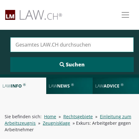
Suchen nach:
®
®
®
LAW
INFO
LAW
NEWS
LAW
ADVICE
Sie befinden sich:
Home
»
Rechtsgebiete
»
Einleitung zum
Arbeitszeugnis
»
Zeugnisklage
»
Exkurs: Arbeitgeber gegen
Arbeitnehmer