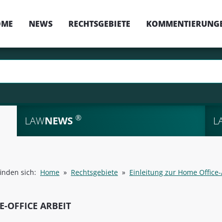
OME
NEWS
RECHTSGEBIETE
KOMMENTIERUNG
®
LAW
NEWS
L
finden sich:
Home
»
Rechtsgebiete
»
Einleitung zur Home Office-
-OFFICE ARBEIT