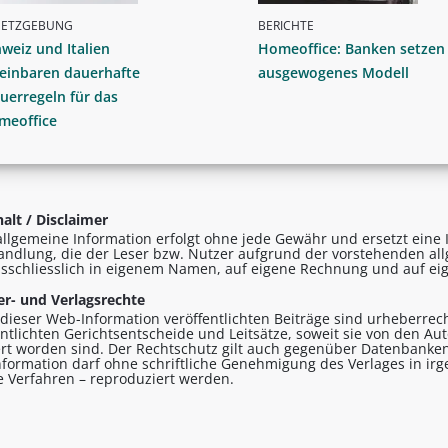
SETZGEBUNG
BERICHTE
weiz und Italien
Homeoffice: Banken setzen
reinbaren dauerhafte
ausgewogenes Modell
uerregeln für das
meoffice
alt / Disclaimer
allgemeine Information erfolgt ohne jede Gewähr und ersetzt eine I
andlung, die der Leser bzw. Nutzer aufgrund der vorstehenden al
sschliesslich in eigenem Namen, auf eigene Rechnung und auf eig
r- und Verlagsrechte
n dieser Web-Information veröffentlichten Beiträge sind urheberrecht
entlichten Gerichtsentscheide und Leitsätze, soweit sie von den A
ert worden sind. Der Rechtschutz gilt auch gegenüber Datenbanken
formation darf ohne schriftliche Genehmigung des Verlages in ir
le Verfahren – reproduziert werden.