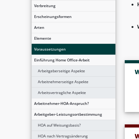
Verbreitung
Erscheinungsformen
Arten
Elemente
Voraussetzungen
Einführung Home Office-Arbeit
W
Arbeitgeberseitige Aspekte
Arbeitnehmerseitige Aspekte
Arbeitsvertragliche Aspekte
Arbeitnehmer-HOA-Anspruch?
Arbeitgeber-Leistungsortbestimmung
HOA auf Weisungsbasis?
W
HOA nach Vertragsänderung