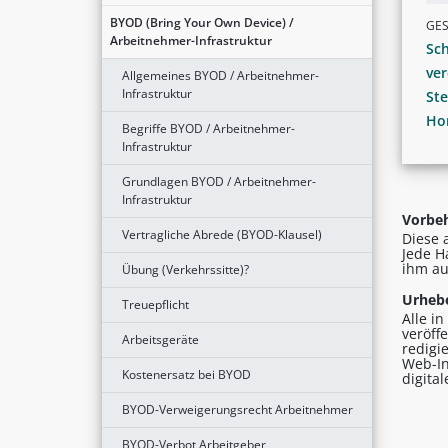
BYOD (Bring Your Own Device) /
GE
Arbeitnehmer-Infrastruktur
Sch
ve
Allgemeines BYOD / Arbeitnehmer-
Infrastruktur
Ste
Ho
Begriffe BYOD / Arbeitnehmer-
Infrastruktur
Grundlagen BYOD / Arbeitnehmer-
Infrastruktur
Vorbeh
Vertragliche Abrede (BYOD-Klausel)
Diese 
Jede H
ihm au
Übung (Verkehrssitte)?
Urhebe
Treuepflicht
Alle i
veröff
Arbeitsgeräte
redigi
Web-In
Kostenersatz bei BYOD
digita
BYOD-Verweigerungsrecht Arbeitnehmer
BYOD-Verbot Arbeitgeber