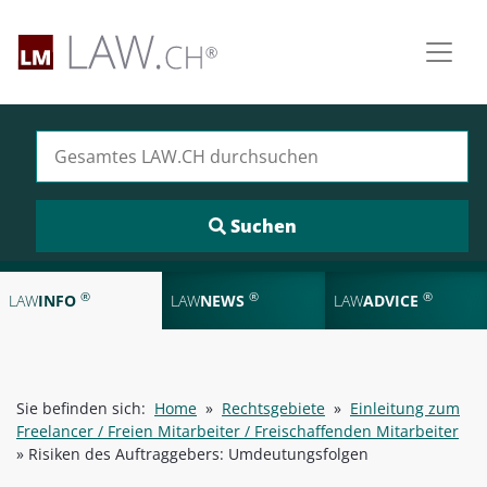
Suchen nach:
®
®
®
LAW
INFO
LAW
NEWS
LAW
ADVICE
Sie befinden sich:
Home
»
Rechtsgebiete
»
Einleitung zum
Freelancer / Freien Mitarbeiter / Freischaffenden Mitarbeiter
»
Risiken des Auftraggebers: Umdeutungsfolgen