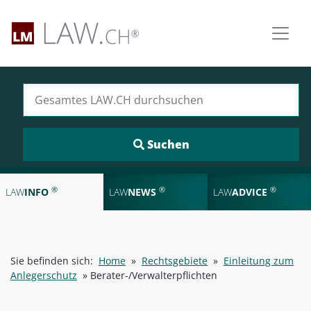
Suchen nach:
®
®
®
LAW
INFO
LAW
NEWS
LAW
ADVICE
Sie befinden sich:
Home
»
Rechtsgebiete
»
Einleitung zum
Anlegerschutz
»
Berater-/Verwalterpflichten