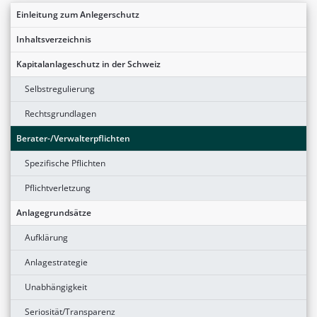
Einleitung zum Anlegerschutz
Inhaltsverzeichnis
Kapitalanlageschutz in der Schweiz
Selbstregulierung
Rechtsgrundlagen
Berater-/Verwalterpflichten
Spezifische Pflichten
Pflichtverletzung
Anlagegrundsätze
Aufklärung
Anlagestrategie
Unabhängigkeit
Seriosität/Transparenz