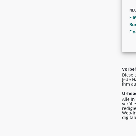
NE
Fla
Bu
Fin
Vorbeh
Diese 
Jede H
ihm au
Urhebe
Alle i
veröff
redigi
Web-In
digita