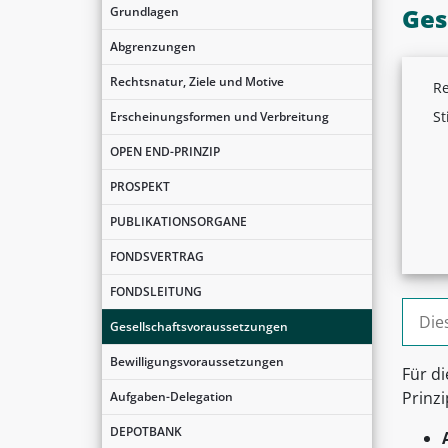
Ges
Grundlagen
Abgrenzungen
Rechtsnatur, Ziele und Motive
Re
St
Erscheinungsformen und Verbreitung
OPEN END-PRINZIP
PROSPEKT
PUBLIKATIONSORGANE
FONDSVERTRAG
FONDSLEITUNG
Suche
Gesellschaftsvoraussetzungen
Bewilligungsvoraussetzungen
Für d
Prinzi
Aufgaben-Delegation
DEPOTBANK