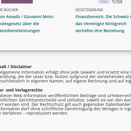
UE BÜCHER
GESETZGEBUNG
vio Amadò / Giovanni Molo:
Finanzbereich: Die Schweiz
ndesgesetz über die
das Vereinigte Königreich
anzdienstleistungen
vertiefen ihre Beziehung
alt / Disclaimer
allgemeine Information erfolgt ohne jede Gewähr und ersetzt eine I
andlung, die der Leser bzw. Nutzer aufgrund der vorstehenden al
sschliesslich in eigenem Namen, auf eigene Rechnung und auf eig
r- und Verlagsrechte
n dieser Web-Information veröffentlichten Beiträge sind urheberrecht
entlichten Gerichtsentscheide und Leitsätze, soweit sie von den A
ert worden sind. Der Rechtschutz gilt auch gegenüber Datenbanken
formation darf ohne schriftliche Genehmigung des Verlages in ir
le Verfahren – reproduziert werden.