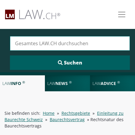
Suchen nach:
®
®
®
LAW
INFO
LAW
NEWS
LAW
ADVICE
Sie befinden sich:
Home
»
Rechtsgebiete
»
Einleitung zu
Baurechte Schweiz
»
Baurechtsvertrag
»
Rechtsnatur des
Baurechtsvertrags