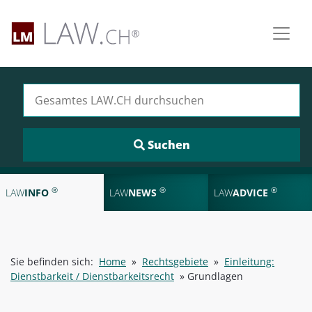
Suchen nach:
®
®
®
LAW
INFO
LAW
NEWS
LAW
ADVICE
Sie befinden sich:
Home
»
Rechtsgebiete
»
Einleitung:
Dienstbarkeit / Dienstbarkeitsrecht
»
Grundlagen