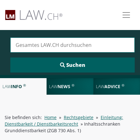
Suchen nach:
®
®
®
LAW
INFO
LAW
NEWS
LAW
ADVICE
Sie befinden sich:
Home
»
Rechtsgebiete
»
Einleitung:
Dienstbarkeit / Dienstbarkeitsrecht
»
Inhaltsschranken
Grunddienstbarkeit (ZGB 730 Abs. 1)