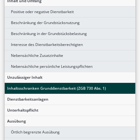
Inhalt und Umfang
Positive oder negative Dienstbarkeit
Beschränkung der Grundstücksnutzung
Beschränkung in der Grundstücksbelastung
Interesse des Dienstbarkeitsberechtigten
Nebensächliche Zusatzinhalte
Nebensächliche persönliche Leistungspflichten
Unzulässiger Inhalt
Inhaltsschranken Grunddienstbarkeit (ZGB 730 Abs. 1)
Dienstbarkeitsanlagen
Unterhaltspflicht
Ausübung
Örtlich begrenzte Ausübung