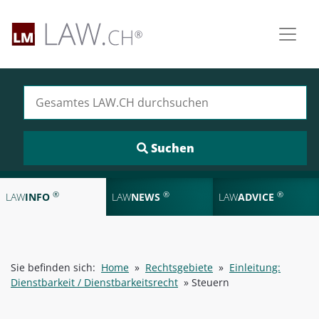
Suchen nach:
®
®
®
LAW
INFO
LAW
NEWS
LAW
ADVICE
Sie befinden sich:
Home
»
Rechtsgebiete
»
Einleitung:
Dienstbarkeit / Dienstbarkeitsrecht
»
Steuern