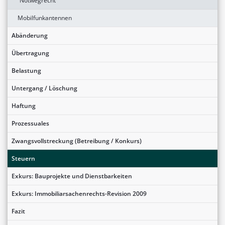
Notwegrecht
Mobilfunkantennen
Abänderung
Übertragung
Belastung
Untergang / Löschung
Haftung
Prozessuales
Zwangsvollstreckung (Betreibung / Konkurs)
Steuern
Exkurs: Bauprojekte und Dienstbarkeiten
Exkurs: Immobiliarsachenrechts-Revision 2009
Fazit