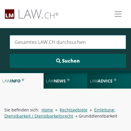
Suchen nach:
®
®
®
LAW
INFO
LAW
NEWS
LAW
ADVICE
Sie befinden sich:
Home
»
Rechtsgebiete
»
Einleitung:
Dienstbarkeit / Dienstbarkeitsrecht
»
Grunddienstbarkeit