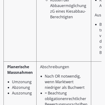
Kosten der
Ke
Abbauermöglichung
Ab
zG eines Kiesabbau-
Ausna
Berechtigten
Be
tr
vo
de
obl
Be
Planerische
Abschreibungen
Massnahmen
Nach OR notwendig,
Umzonung
wenn Marktwert
Abzonung
niedriger als Buchwert
Auszonung
= Beachtung
obligationenrechtlicher
Bewertungsvorschriften