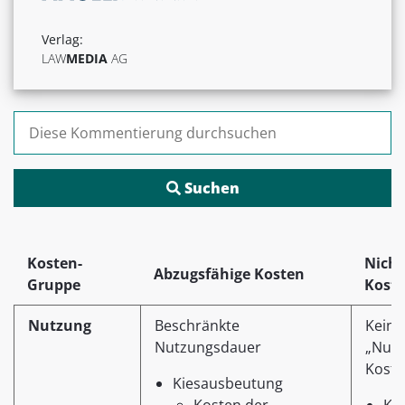
Verlag:
LAW
MEDIA
AG
Suchen nach:
Kosten-
Nicht
Abzugsfähige Kosten
Gruppe
Kost
Nutzung
Beschränkte
Kein
Nutzungsdauer
„Nutz
Kost
Kiesausbeutung