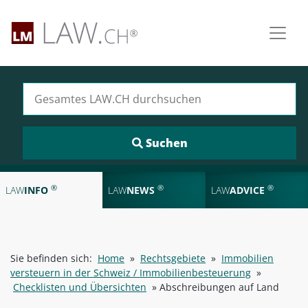
Suchen nach:
®
®
®
LAW
INFO
LAW
NEWS
LAW
ADVICE
Sie befinden sich:
Home
»
Rechtsgebiete
»
Immobilien
versteuern in der Schweiz / Immobilienbesteuerung
»
Checklisten und Übersichten
»
Abschreibungen auf Land