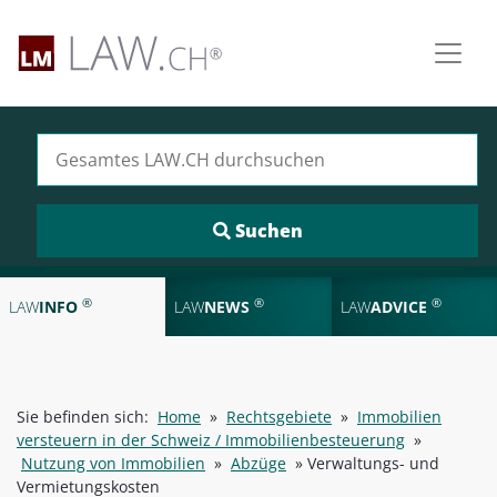
Suchen nach:
®
®
®
LAW
INFO
LAW
NEWS
LAW
ADVICE
Sie befinden sich:
Home
»
Rechtsgebiete
»
Immobilien
versteuern in der Schweiz / Immobilienbesteuerung
»
Nutzung von Immobilien
»
Abzüge
»
Verwaltungs- und
Vermietungskosten