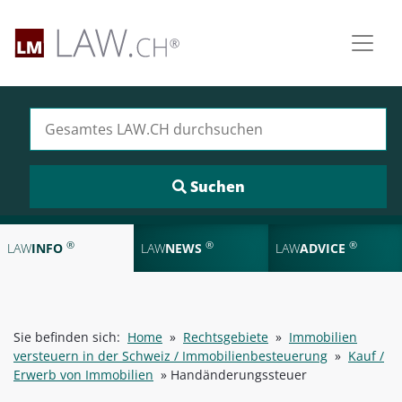
Suchen nach:
®
®
®
LAW
INFO
LAW
NEWS
LAW
ADVICE
Sie befinden sich:
Home
»
Rechtsgebiete
»
Immobilien
versteuern in der Schweiz / Immobilienbesteuerung
»
Kauf /
Erwerb von Immobilien
»
Handänderungssteuer