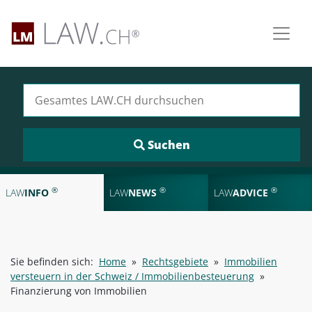
Suchen nach:
®
®
®
LAW
INFO
LAW
NEWS
LAW
ADVICE
Sie befinden sich:
Home
»
Rechtsgebiete
»
Immobilien
versteuern in der Schweiz / Immobilienbesteuerung
»
Finanzierung von Immobilien