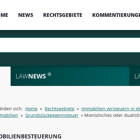
OME
NEWS
RECHTSGEBIETE
KOMMENTIERUNG
®
LAW
NEWS
L
finden sich:
Home
»
Rechtsgebiete
»
Immobilien versteuern in d
mobilien
»
Grundstückgewinnsteuer
»
Monistisches oder dualist
OBILIENBESTEUERUNG