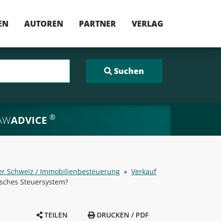
EN
AUTOREN
PARTNER
VERLAG
®
AW
ADVICE
er Schweiz / Immobilienbesteuerung
»
Verkauf
isches Steuersystem?
TEILEN
DRUCKEN / PDF