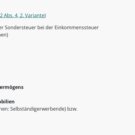
 Abs. 4, 2. Variante
)
er Sondersteuer bei der Einkommenssteuer
nen)
vermögens
bilien
nen: Selbständigerwerbende) bzw.