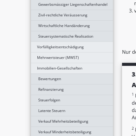
Gewerbsmässiger Liegenschaftenhandel
Zivil-rechtliche Veräusserung
Wirtschaftliche Handänderung
Steuersystematische Realisation
Vorfälligkeitsentschädigung
Nur d
Mehrwertsteuer (MWST)
Immobilien-Gesellschaften
3
Bewertungen
A
Refinanzierung
1
Steuerfolgen
d
d
Latente Steuern
A
Verkauf Mehrheitsbeteiligung
2
Verkauf Minderheitsbeteiligung