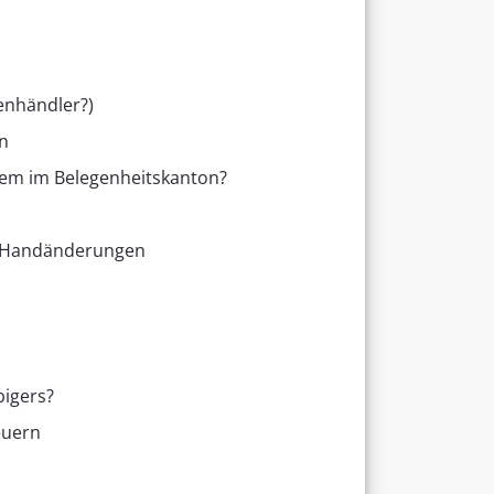
enhändler?)
n
tem im Belegenheitskanton?
he Handänderungen
bigers?
euern