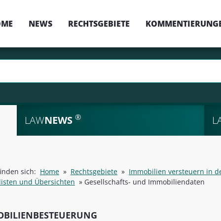
OME
NEWS
RECHTSGEBIETE
KOMMENTIERUNG
®
LAW
NEWS
L
finden sich:
Home
»
Rechtsgebiete
»
Immobilien versteuern in d
listen und Übersichten
»
Gesellschafts- und Immobiliendaten
OBILIENBESTEUERUNG