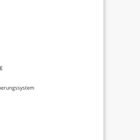
g
euerungssystem