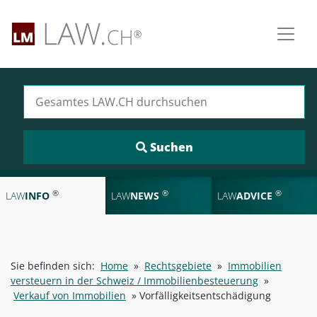
Suchen nach:
®
®
®
LAW
INFO
LAW
NEWS
LAW
ADVICE
Sie befinden sich:
Home
»
Rechtsgebiete
»
Immobilien
versteuern in der Schweiz / Immobilienbesteuerung
»
Verkauf von Immobilien
»
Vorfälligkeitsentschädigung