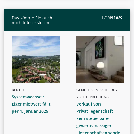
Das könnte Sie auch
LAW
NEWS
noch interessieren:
BERICHTE
GERICHTSENTSCHEIDE /
Systemwechsel:
RECHTSPRECHUNG
Eigenmietwert fällt
Verkauf von
per 1. Januar 2029
Privatliegenschaft
kein steuerbarer
gewerbsmässiger
Liegenschaftenhandel