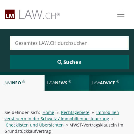
Suchen nach:
®
®
®
LAW
INFO
LAW
NEWS
LAW
ADVICE
Sie befinden sich:
Home
»
Rechtsgebiete
»
Immobilien
versteuern in der Schweiz / Immobilienbesteuerung
»
Checklisten und Übersichten
»
MWST-Vertragsklauseln im
Grundstückkaufvertrag