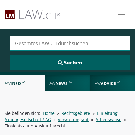
Suchen nach:
®
®
®
LAW
INFO
LAW
NEWS
LAW
ADVICE
Sie befinden sich:
Home
»
Rechtsgebiete
»
Einleitung:
Aktiengesellschaft / AG
»
Verwaltungsrat
»
Arbeitsweise
»
Einsichts- und Auskunftsrecht