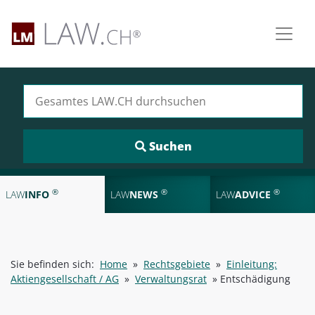
Suchen nach:
®
®
®
LAW
INFO
LAW
NEWS
LAW
ADVICE
Sie befinden sich:
Home
»
Rechtsgebiete
»
Einleitung:
Aktiengesellschaft / AG
»
Verwaltungsrat
»
Entschädigung