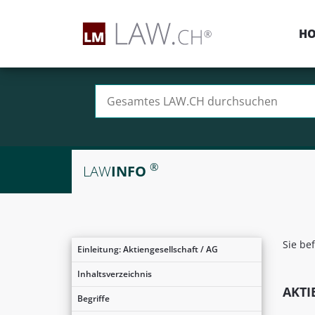
H
Suchen nach:
®
LAW
INFO
Sie be
Einleitung: Aktiengesellschaft / AG
Inhaltsverzeichnis
AKTI
Begriffe