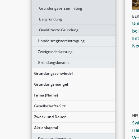
Gründungsversammlung
BER
Bargründung
Un
Qualifizierte Gründung
bei
Ent
Handelsregistereintragung
Ne
Zweigniederlassung
Gründungskosten
Gründungsschwindel
Gründungsmängel
Firma (Name)
Gesellschafts-Sitz
NE
Zweck und Dauer
Swi
Aktienkapital
Ha
Ve
Kapitalerhöhungen