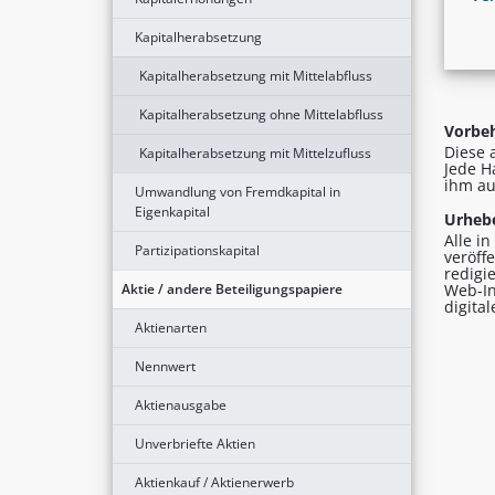
Kapitalherabsetzung
Kapitalherabsetzung mit Mittelabfluss
Kapitalherabsetzung ohne Mittelabfluss
Vorbeh
Diese 
Kapitalherabsetzung mit Mittelzufluss
Jede H
ihm au
Umwandlung von Fremdkapital in
Eigenkapital
Urhebe
Alle i
Partizipationskapital
veröff
redigi
Aktie / andere Beteiligungspapiere
Web-In
digita
Aktienarten
Nennwert
Aktienausgabe
Unverbriefte Aktien
Aktienkauf / Aktienerwerb