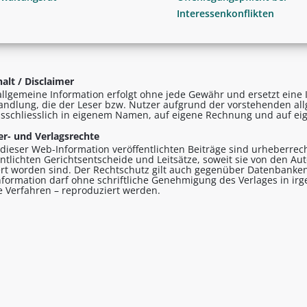
Interessenkonflikten
alt / Disclaimer
allgemeine Information erfolgt ohne jede Gewähr und ersetzt eine I
andlung, die der Leser bzw. Nutzer aufgrund der vorstehenden al
sschliesslich in eigenem Namen, auf eigene Rechnung und auf eig
r- und Verlagsrechte
n dieser Web-Information veröffentlichten Beiträge sind urheberrecht
entlichten Gerichtsentscheide und Leitsätze, soweit sie von den A
ert worden sind. Der Rechtschutz gilt auch gegenüber Datenbanken
formation darf ohne schriftliche Genehmigung des Verlages in ir
le Verfahren – reproduziert werden.