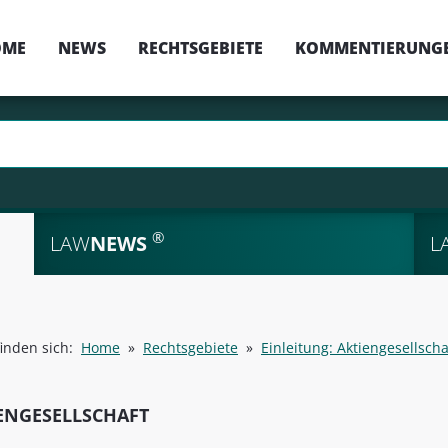
OME
NEWS
RECHTSGEBIETE
KOMMENTIERUNG
®
LAW
NEWS
L
finden sich:
Home
»
Rechtsgebiete
»
Einleitung: Aktiengesellscha
ENGESELLSCHAFT