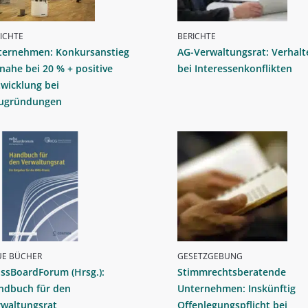
ICHTE
BERICHTE
ternehmen: Konkursanstieg
AG-Verwaltungsrat: Verhalt
nahe bei 20 % + positive
bei Interessenkonflikten
wicklung bei
ugründungen
UE BÜCHER
GESETZGEBUNG
ssBoardForum (Hrsg.):
Stimmrechtsberatende
ndbuch für den
Unternehmen: Inskünftig
rwaltungsrat
Offenlegungspflicht bei