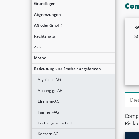
Com
Grundlagen
Abgrenzungen
AG oder GmbH?
Re
St
Rechtsnatur
Ziele
Motive
Bedeutung und Erscheinungsformen
Atypische AG
Abhängige AG
Suche
Einmann-AG
Familien-AG
Compl
Risik
Tochtergesellschaft
Konzern-AG