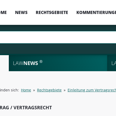
OME
NEWS
RECHTSGEBIETE
KOMMENTIERUNG
®
LAW
NEWS
L
finden sich:
Home
»
Rechtsgebiete
»
Einleitung zum Vertragsrech
RAG / VERTRAGSRECHT