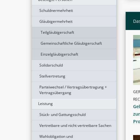
Schuldnermehrheit
Das
Gläubigermehrheit
Teilgläubigerschaft
Gemeinschaftliche Gläubigerschaft
Einzelgläubigerschaft
Solidarschuld
Stellvertretung
Parteiwechsel / Vertragsübertragung +
GER
Vertragsübergang
RE
Leistung
Gel
zu
Stück- und Gattungsschuld
Pr
Vertretbare und nicht vertretbare Sachen
Wahlobligation und