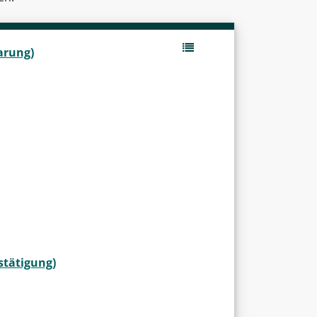
arung)
stätigung)