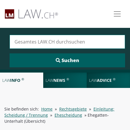
Suchen nach:
®
®
®
LAW
INFO
LAW
NEWS
LAW
ADVICE
Sie befinden sich:
Home
»
Rechtsgebiete
»
Einleitung:
Scheidung / Trennung
»
Ehescheidung
»
Ehegatten-
Unterhalt (Übersicht)