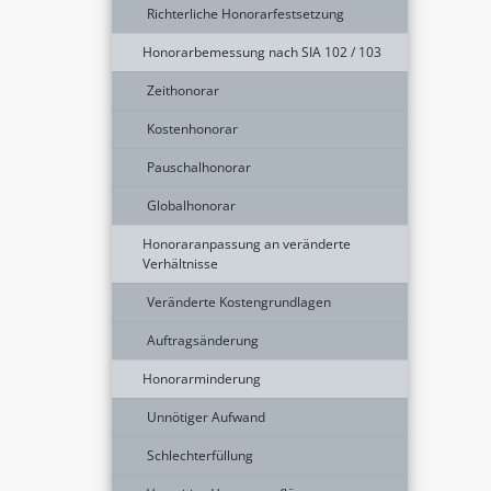
Richterliche Honorarfestsetzung
Honorarbemessung nach SIA 102 / 103
Zeithonorar
Kostenhonorar
Pauschalhonorar
Globalhonorar
Honoraranpassung an veränderte
Verhältnisse
Veränderte Kostengrundlagen
Auftragsänderung
Honorarminderung
Unnötiger Aufwand
Schlechterfüllung