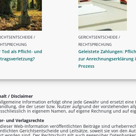
ICHTSENTSCHEIDE /
GERICHTSENTSCHEIDE /
CHTSPRECHUNG
RECHTSPRECHUNG
 Tod als Pflicht- und
Geleistete Zahlungen: Pflich
tragsverletzung?
zur Anrechnungserklärung 
Prozess
alt / Disclaimer
allgemeine Information erfolgt ohne jede Gewähr und ersetzt eine I
andlung, die der Leser bzw. Nutzer aufgrund der vorstehenden al
sschliesslich in eigenem Namen, auf eigene Rechnung und auf eig
r- und Verlagsrechte
n dieser Web-Information veröffentlichten Beiträge sind urheberrecht
entlichten Gerichtsentscheide und Leitsätze, soweit sie von den A
ert worden sind. Der Rechtschutz gilt auch gegenüber Datenbanken