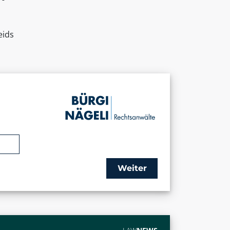
eids
Weiter