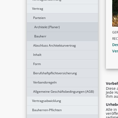
Vertrag
Parteien
Architekt (Planer)
GER
Bauherr
RE
Der
Abschluss Architekturvertrag
Ver
Inhalt
Form
Berufshaftpflichtversicherung
Verbandsregeln
Vorbeh
Diese 
Allgemeine Geschäftsbedingungen (AGB)
Jede H
ihm au
Vertragsabwicklung
Urhebe
Alle i
Bauherren-Pflichten
veröff
redigi