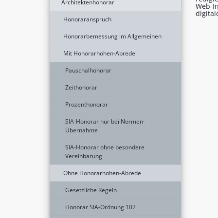
Architektenhonorar
Web-In
digita
Honoraranspruch
Honorarbemessung im Allgemeinen
Mit Honorarhöhen-Abrede
Pauschalhonorar
Zeithonorar
Prozenthonorar
SIA-Honorar nur bei Normen-
Übernahme
SIA-Honorar ohne besondere
Vereinbarung
Ohne Honorarhöhen-Abrede
Gesetzliche Regeln
Honorar SIA-Ordnung 102