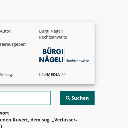
Autor:
Bürgi Nägeli
Rechtsanwälte
Herausgeber:
Verlag:
LAW
MEDIA
AG
wort
enen Kuvert, dem sog. „Verfasser-
ft