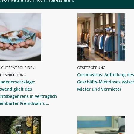
 könnte Sie auch noch interessieren:
ICHTSENTSCHEIDE /
GESETZGEBUNG
Coronavirus: Aufteilung des
CHTSPRECHUNG
hadenersatzklage:
Geschäfts-Mietzinses zwisc
twendigkeit des
Mieter und Vermieter
htsbegehrens in vertraglich
einbarter Fremdwähru...