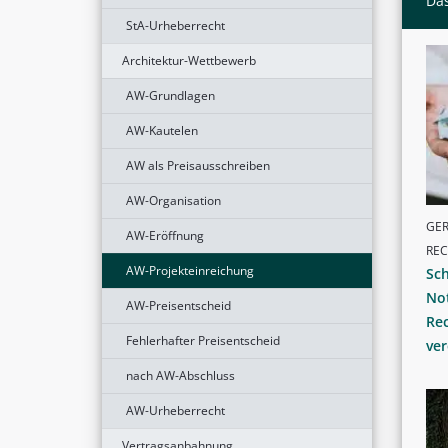
Das
StA-Urheberrecht
Architektur-Wettbewerb
AW-Grundlagen
AW-Kautelen
AW als Preisausschreiben
AW-Organisation
GER
AW-Eröffnung
RE
AW-Projekteinreichung
Sc
No
AW-Preisentscheid
Rec
Fehlerhafter Preisentscheid
ver
nach AW-Abschluss
AW-Urheberrecht
Vertragsanbahnung