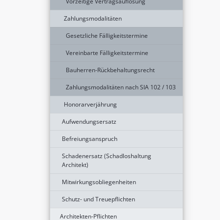
Vorzeitige Vertragsauflösung
Zahlungsmodalitäten
Gesetzliche Fälligkeitstermine
Vereinbarte Fälligkeitstermine
Bauherren-Rückbehaltungsrecht
Zahlungsmodalitäten nach SIA 102 / 103
Honorarverjährung
Aufwendungsersatz
Befreiungsanspruch
Schadenersatz (Schadloshaltung
Architekt)
Mitwirkungsobliegenheiten
Schutz- und Treuepflichten
Architekten-Pflichten