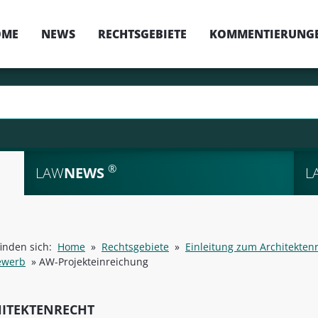
OME
NEWS
RECHTSGEBIETE
KOMMENTIERUNG
®
LAW
NEWS
L
finden sich:
Home
»
Rechtsgebiete
»
Einleitung zum Architekten
ewerb
»
AW-Projekteinreichung
ITEKTENRECHT